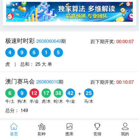
极速时时彩
2608060649
期
距下期开奖:
00:00:06
4
9
6
1
5
虎
|
总和：
25
大
单
澳门赛马会
260806010
期
距下期开奖:
00:10:06
6
9
12
17
38
42
25
牛/土
狗/木
羊/金
虎/木
蛇/木
牛/金
马/木
总分：
149
澳门六合彩
2026217
期
距下期开奖:
10:45:07
首页
彩种
图库
竞猜
我的